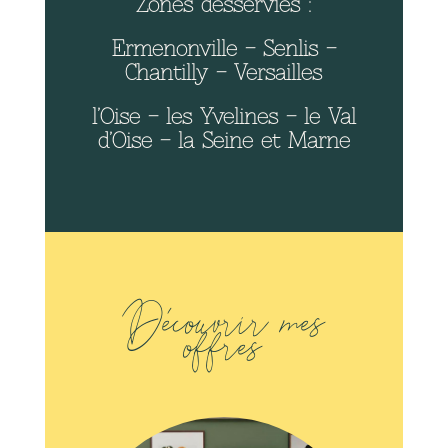
Zones desservies :
Ermenonville
–
Senlis
–
Chantilly
– Versailles
l’Oise
– les Yvelines – le Val
d’Oise – la Seine et Marne
Découvrir mes
offres