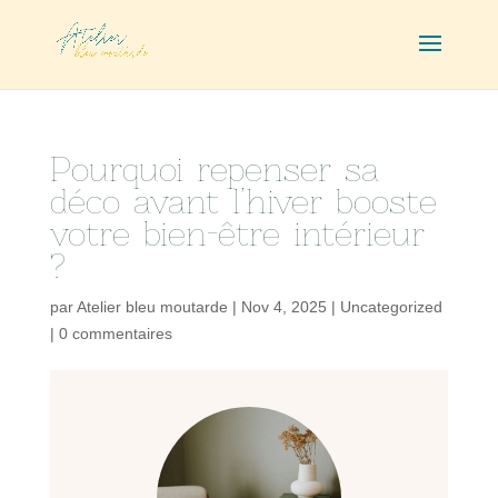
Pourquoi repenser sa
déco avant l’hiver booste
votre bien-être intérieur
?
par
Atelier bleu moutarde
|
Nov 4, 2025
|
Uncategorized
|
0 commentaires